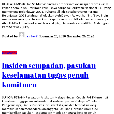
KUALA LUMPUR- Tan Sri Muhyiddin Yassin merakamkan ucapan terima kasih
kepada semua Ahli Parlimen khususnya daripada Perikatan Nasional (PN) yang
menyokong Belanjawan 2021. "Alhamdulillah, saya bersyukur kerana
Belanjawan 2021 telah pun diluluskan oleh Dewan Rakyat hari ini. "Saya ingin
merakamkan ucapan terima kasih kepada semua ahli Parlimen terutamanya
Ahli-Ahli Parlimen Perikatan Nasional (PN), Barisan Nasional (BN), Gabungan
Parti Sarawak (GPS)
...
Posted by
rentas7
November 26, 2020
November 26, 2020
NASIONAL
Insiden sempadan, pasukan
keselamatan tugas penuh
komitmen
SUNGAI PETANI- Persatuan Angkatan Melayu Negeri Kedah (PAMM) memuji
komitmen tinggi pasukan keselamatan di sempadan Malaysia-Thailand.
Pengerusinya, Datuk Mustaffa Idrus berkata, insiden tembakan yang
membunuh dan mencederakan anggota Pasukan Gerakan Am (PGA)
membuktikan pasukan keselamatan menjaga negara dengan penuh