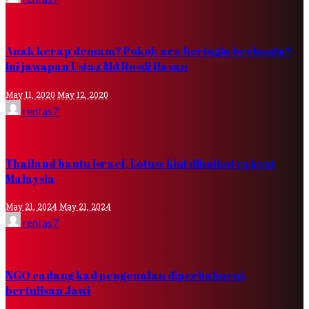
Anak kerap demam? Pokok ara beringin berhantu?
Ini jawapan Ustaz Md Rosdi Hasan
May 11, 2020
May 12, 2020
rentas7
Thailand bantu Israel, Lotuss kini diboikot rakyat
Malaysia
May 21, 2024
May 21, 2024
rentas7
NGO cadang kad pengenalan diperbaharui,
bertulisan Jawi