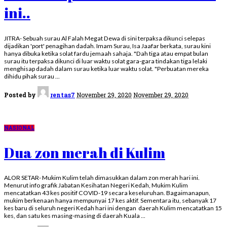
ini..
JITRA- Sebuah surau Al Falah Megat Dewa di sini terpaksa dikunci selepas
dijadikan 'port' penagihan dadah. Imam Surau, Isa Jaafar berkata, surau kini
hanya dibuka ketika solat fardu jemaah sahaja. "Dah tiga atau empat bulan
surau itu terpaksa dikunci di luar waktu solat gara-gara tindakan tiga lelaki
menghisap dadah dalam surau ketika luar waktu solat. "Perbuatan mereka
dihidu pihak surau
...
Posted by
rentas7
November 29, 2020
November 29, 2020
NASIONAL
Dua zon merah di Kulim
ALOR SETAR- Mukim Kulim telah dimasukkan dalam zon merah hari ini.
Menurut info grafik Jabatan Kesihatan Negeri Kedah, Mukim Kulim
mencatatkan 43 kes positif COVID-19 secara keseluruhan. Bagaimanapun,
mukim berkenaan hanya mempunyai 17 kes aktif. Sementara itu, sebanyak 17
kes baru di seluruh negeri Kedah hari ini dengan daerah Kulim mencatatkan 15
kes, dan satu kes masing-masing di daerah Kuala
...