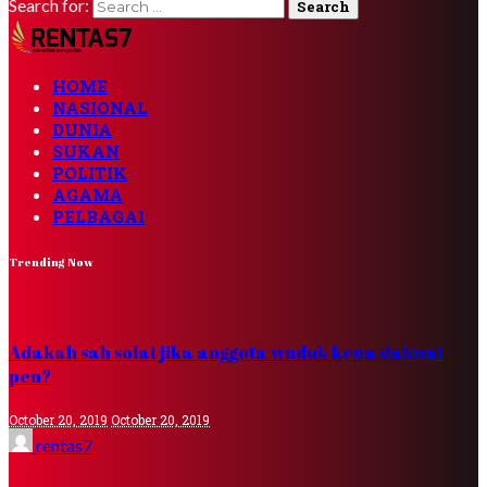
Search for:
HOME
NASIONAL
DUNIA
SUKAN
POLITIK
AGAMA
PELBAGAI
Trending Now
Adakah sah solat jika anggota wuduk kena dakwat
pen?
October 20, 2019
October 20, 2019
rentas7