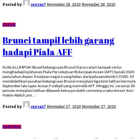
Posted by
rentas7
November 28, 2020
November 28, 2020
SUKAN
Brunei tampil lebih garang
hadapi Piala AFF
KUALA LUMPUR-Skuad kebangsaan Brunei Darussalam tampak serius
menghadapi kejohanan Piala Persekutuan Bolasepak Asean (AFF) Suzuki 2020
pada tahun depan. Keadaan negara yang bebas daripada pandemik COVID-19
membolehkan pasukan kebangsaan Brunei menjalani tiga kem latihan bermula
September lalu lapor Asean Football yang memetik AFF. Minggu ini, seramai 30
pemain menjalani latihan dibawah ketua jurulatih sementara iaitu Ameer Aziz-
Hakim Abdul Lani.
...
Posted by
rentas7
November 27, 2020
November 27, 2020
NASIONAL