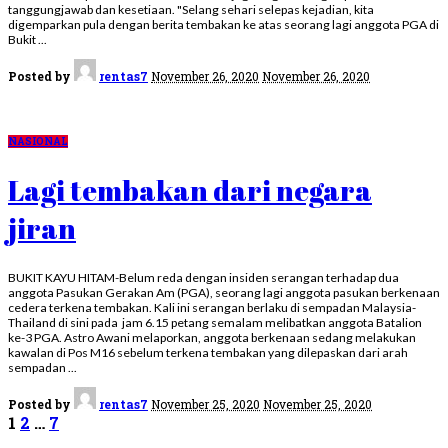
tanggungjawab dan kesetiaan. "Selang sehari selepas kejadian, kita
digemparkan pula dengan berita tembakan ke atas seorang lagi anggota PGA di
Bukit
...
Posted by
rentas7
November 26, 2020
November 26, 2020
NASIONAL
Lagi tembakan dari negara
jiran
BUKIT KAYU HITAM-Belum reda dengan insiden serangan terhadap dua
anggota Pasukan Gerakan Am (PGA), seorang lagi anggota pasukan berkenaan
cedera terkena tembakan. Kali ini serangan berlaku di sempadan Malaysia-
Thailand di sini pada jam 6.15 petang semalam melibatkan anggota Batalion
ke-3 PGA. Astro Awani melaporkan, anggota berkenaan sedang melakukan
kawalan di Pos M16 sebelum terkena tembakan yang dilepaskan dari arah
sempadan
...
Posted by
rentas7
November 25, 2020
November 25, 2020
1
2
…
7