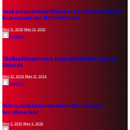
Anak kerap demam? Pokok ara beringin berhantu?
Ini jawapan Ustaz Md Rosdi Hasan
May 11, 2020
May 12, 2020
rentas7
Thailand bantu Israel, Lotuss kini diboikot rakyat
Malaysia
May 21, 2024
May 21, 2024
rentas7
NGO cadang kad pengenalan diperbaharui,
bertulisan Jawi
May 2, 2020
May 2, 2020