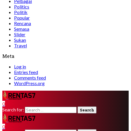
Pelbagai
Politics
Politik
Popular
Rencana
Semasa
Slider
Sukan
Travel
Meta
Log in
Entries feed
Comments feed
WordPress.org
0
Search for:
0