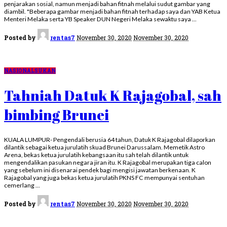
penjarakan sosial, namun menjadi bahan fitnah melalui sudut gambar yang
diambil. "Beberapa gambar menjadi bahan fitnah terhadap saya dan YAB Ketua
Menteri Melaka serta YB Speaker DUN Negeri Melaka sewaktu saya
...
Posted by
rentas7
November 30, 2020
November 30, 2020
NASIONAL
SUKAN
Tahniah Datuk K Rajagobal, sah
bimbing Brunei
KUALA LUMPUR- Pengendali berusia 64 tahun, Datuk K Rajagobal dilaporkan
dilantik sebagai ketua jurulatih skuad Brunei Darussalam. Memetik Astro
Arena, bekas ketua jurulatih kebangsaan itu sah telah dilantik untuk
mengendalikan pasukan negara jiran itu. K Rajagobal merupakan tiga calon
yang sebelum ini disenarai pendek bagi mengisi jawatan berkenaan. K
Rajagobal yang juga bekas ketua jurulatih PKNS FC mempunyai sentuhan
cemerlang
...
Posted by
rentas7
November 30, 2020
November 30, 2020