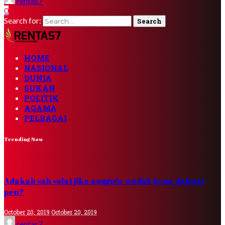
rentas7
0
Search for:
HOME
NASIONAL
DUNIA
SUKAN
POLITIK
AGAMA
PELBAGAI
Trending Now
Adakah sah solat jika anggota wuduk kena dakwat
pen?
October 20, 2019
October 20, 2019
rentas7