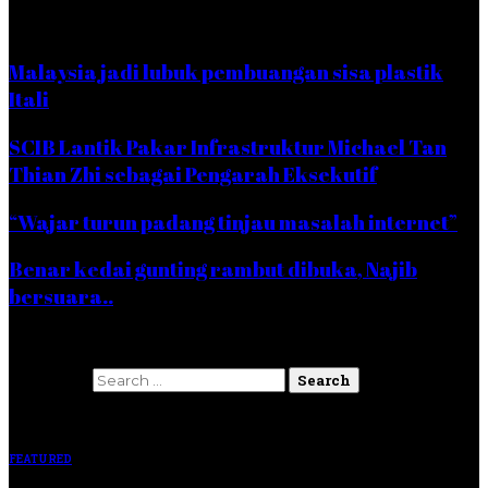
POPULAR NEWS
Malaysia jadi lubuk pembuangan sisa plastik
Itali
SCIB Lantik Pakar Infrastruktur Michael Tan
Thian Zhi sebagai Pengarah Eksekutif
“Wajar turun padang tinjau masalah internet”
Benar kedai gunting rambut dibuka, Najib
bersuara..
Search
Search for:
TAG CLOUD
FEATURED
Copyright @rentas7.com 2020