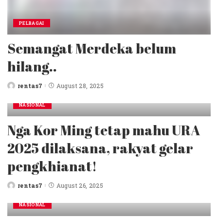
PELBAGAI
Semangat Merdeka belum
hilang..
rentas7
August 28, 2025
Posted
by
NASIONAL
Nga Kor Ming tetap mahu URA
2025 dilaksana, rakyat gelar
pengkhianat!
rentas7
August 26, 2025
Posted
by
NASIONAL