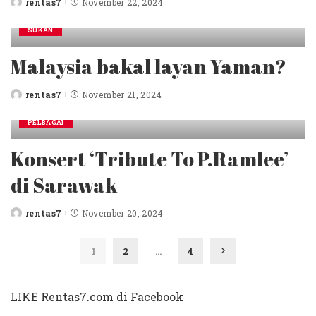
rentas7
November 22, 2024
Posted
by
SUKAN
Malaysia bakal layan Yaman?
rentas7
November 21, 2024
Posted
by
PELBAGAI
Konsert ‘Tribute To P.Ramlee’
di Sarawak
rentas7
November 20, 2024
Posted
by
1
2
…
4
LIKE Rentas7.com di Facebook