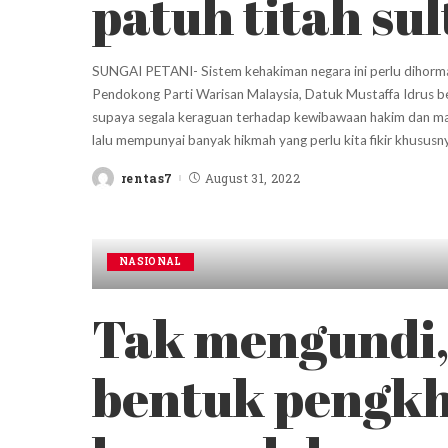
patuh titah su
SUNGAI PETANI- Sistem kehakiman negara ini perlu dihorma
Pendokong Parti Warisan Malaysia, Datuk Mustaffa Idrus be
supaya segala keraguan terhadap kewibawaan hakim dan mah
lalu mempunyai banyak hikmah yang perlu kita fikir khususn
rentas7
August 31, 2022
Posted
by
NASIONAL
Tak mengundi,
bentuk pengkh