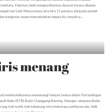
u berkata, Pakistan telah mengisytiharkan darurat kerana dilanda
ngah hari tadi. Menurutnya, kira-kira 15 peratus daripada jumlah
n dan bangunan awam menyebabkan negara itu terpaksa
...
iris menang
d Saad membolehkannya memenangi tempat kedua dalam Pertandingan
anah Belia (RTB) Bukit Changgang Banting, Selangor sempena Bulan
ng, kain batik, kain kelubung serta beberapa perhiasan lain, Adik