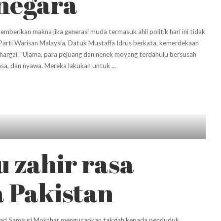
negara
rikan makna jika generasi muda termasuk ahli politik hari ini tidak
arti Warisan Malaysia, Datuk Mustaffa Idrus berkata, kemerdekaan
hargai. "Ulama, para pejuang dan nenek moyang terdahulu bersusah
asa, dan nyawa. Mereka lakukan untuk
...
 zahir rasa
a Pakistan
d Samsuri Mokthar mengucapkan takziah kepada penduduk