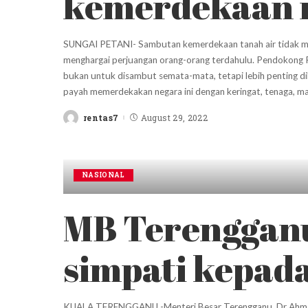
kemerdekaan 
SUNGAI PETANI- Sambutan kemerdekaan tanah air tidak membe
menghargai perjuangan orang-orang terdahulu. Pendokong P
bukan untuk disambut semata-mata, tetapi lebih penting di
payah memerdekakan negara ini dengan keringat, tenaga, m
rentas7
August 29, 2022
Posted
by
NASIONAL
MB Terengganu
simpati kepad
KUALA TERENGGANU -Menteri Besar Terengganu, Dr Ahma