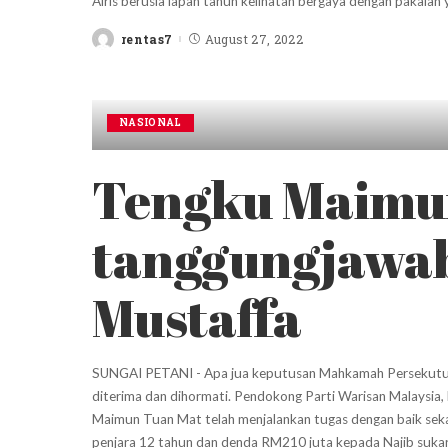
Airis berusia lapan tahun kelihatan bergaya dengan pakaia
rentas7
August 27, 2022
Posted
by
NASIONAL
Tengku Maimu
tanggungjawab
Mustaffa
SUNGAI PETANI - Apa jua keputusan Mahkamah Persekutuan
diterima dan dihormati. Pendokong Parti Warisan Malaysia
Maimun Tuan Mat telah menjalankan tugas dengan baik s
penjara 12 tahun dan denda RM210 juta kepada Najib suka