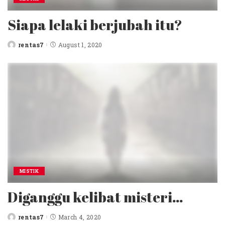
Siapa lelaki berjubah itu?
rentas7
August 1, 2020
Posted
by
MISTIK
Diganggu kelibat misteri…
rentas7
March 4, 2020
Posted