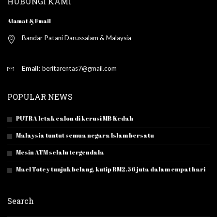
HUBUNGI KAMI
Alamat & Email
Bandar Patani Darussalam & Malaysia
Email:
beritarentas7@gmail.com
POPULAR NEWS
PUTRA letak calon di kerusi MB Kedah
Malaysia tuntut semua negara Islam bersatu
Mesin ATM selalu tergendala
Mael Totey tunjuk belang, kutip RM2.56 juta dalam empat hari
Search